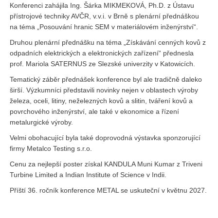
Konferenci zahájila Ing. Šárka MIKMEKOVÁ, Ph.D. z Ústavu
přístrojové techniky AVČR, v.v.i. v Brně s plenární přednáškou
na téma „Posouvání hranic SEM v materiálovém inženýrství“.
Druhou plenární přednášku na téma „Získávání cenných kovů z
odpadních elektrických a elektronických zařízení“ přednesla
prof. Mariola SATERNUS ze Slezské univerzity v Katowicích.
Tematický záběr přednášek konference byl ale tradičně daleko
širší. Výzkumníci představili novinky nejen v oblastech výroby
železa, oceli, litiny, neželezných kovů a slitin, tváření kovů a
povrchového inženýrství, ale také v ekonomice a řízení
metalurgické výroby.
Velmi obohacující byla také doprovodná výstavka sponzorující
firmy Metalco Testing s.r.o.
Cenu za nejlepší poster získal KANDULA Muni Kumar z Triveni
Turbine Limited a Indian Institute of Science v Indii.
Příští 36. ročník konference METAL se uskuteční v květnu 2027.