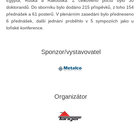
Egypta, Ruska a Rakouska. Z celkového počtu bylo 30
doktorandů. Do sborníku bylo dodáno 215 příspěvků, z toho 154
přednášek a 61 posterů. V plenárním zasedání bylo předneseno
6 přednášek, další jednání proběhlo v 5 sympoziích jako u
loňské konference.
Sponzor/vystavovatel
Organizátor