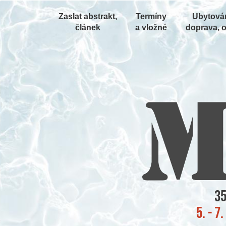
Zaslat abstrakt,
Termíny
Ubytován
článek
a vložné
doprava, o
35
5. - 