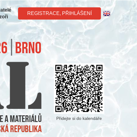
atelé
REGISTRACE, PŘIHLÁŠENÍ
zoři
e a materiálů
Přidejte si do kalendáře
eská republika