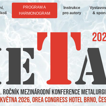
PROGRAM A
í,
Instrukce
Vystavov
kolí
pro autory
& spon
HARMONOGRAM
. ročník mezinárodní konference metalurgi
7. května 2026, OREA Congress Hotel Brno, Č