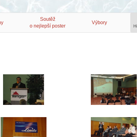
Soutěž
hy
Výbory
o nejlepší poster
H