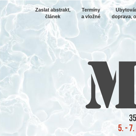
Zaslat abstrakt,
Termíny
Ubytován
článek
a vložné
doprava, o
35
5. - 