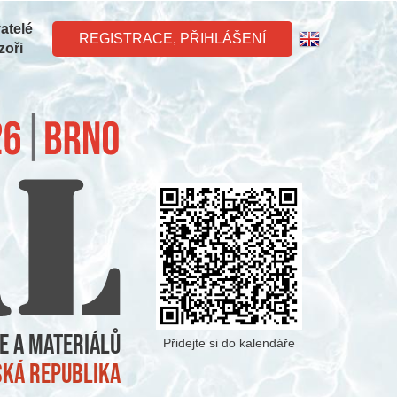
atelé
REGISTRACE, PŘIHLÁŠENÍ
zoři
e a materiálů
Přidejte si do kalendáře
eská republika