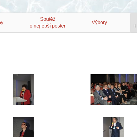
Soutěž
hy
Výbory
o nejlepší poster
H