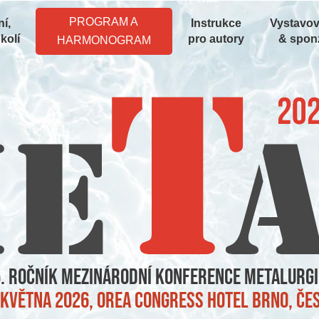
PROGRAM A
í,
Instrukce
Vystavov
kolí
pro autory
& spon
HARMONOGRAM
. ročník mezinárodní konference metalurgi
7. května 2026, OREA Congress Hotel Brno, Č