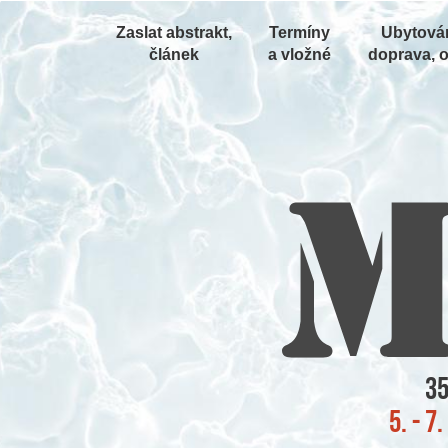
Zaslat abstrakt,
Termíny
Ubytován
článek
a vložné
doprava, o
35
5. - 