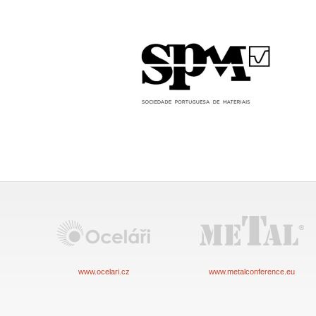
www.ocelari.cz
www.metalconference.eu