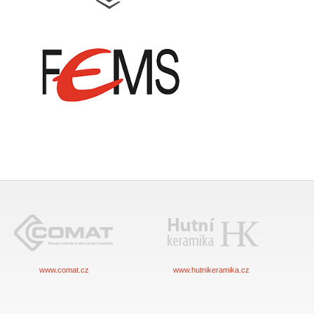
www.comat.cz
www.hutnikeramika.cz