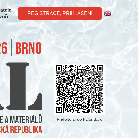
atelé
REGISTRACE, PŘIHLÁŠENÍ
zoři
e a materiálů
Přidejte si do kalendáře
eská republika