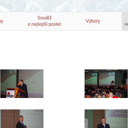
Soutěž
hy
Výbory
o nejlepší poster
H