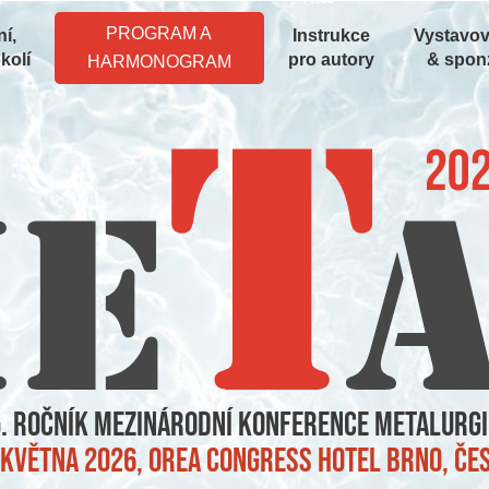
PROGRAM A
í,
Instrukce
Vystavov
kolí
pro autory
& spon
HARMONOGRAM
. ročník mezinárodní konference metalurgi
7. května 2026, OREA Congress Hotel Brno, Č