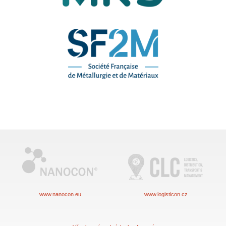
www.nanocon.eu
www.logisticon.cz